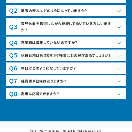
A1
薬学専攻の方はもちろん大歓迎ですが、当社では新しい製剤の開
Q2
選考の流れはどのようになっていますか？
発を行っていますので、粉体工学や物質化学など、工学や化学、また
農学分野の方も活躍されています。薬剤師資格が必要な業務もあ
A2
人事面談⇒適性検査⇒一次面接⇒二次面接⇒最終面接(役員面
育児休業を取得しながら継続して働いている方はいます
Q3
りますが、資格は特に必要なく、専攻よりも柔軟な発想と、粘り強く
接)⇒内定という流れです。
か？
前向きに努力のできる方が向いています。
A3
はい。昨年度の育児休業取得率は、女性100％、男性69,6％です。
Q4
営業職は募集していないのですか？
ちなみに男性の平均取得日数は58.6日です。
A4
当社は製造会社ですので、ＭＲなどの営業職の募集はございませ
Q5
休日勤務はありますか？残業はどの程度あるでしょうか？
ん。販売は関連会社、販社を通じて行われています。
A5
生産状況により発生します。土日出勤した場合は平日に振替休日を
Q6
休日はどのようになっていますか？
取得可能です。残業は月平均14時間程度です。
A6
年間休日は124日です。基本的に土日祝が休みですが、工場の稼働
Q7
社員寮や社宅はありますか？
効率を上げるため、週の中日(火・水・木)にある祝日は出勤日とし、
ＧＷや年末年始・夏季休暇などに振り替えています。昨年度の有休
A7
当社は大阪にしか拠点がなく、たとえ拠点を異動したとしても転居
Q8
高専は応募できますか？
休暇取得率は88％で休みやすい会社です。
する必要もないため、寮・社宅はございません。ご自身で賃貸住宅を
借りていただきます。なお、規程の基準を満たす場合は住宅手当（2
A8
もちろん可能です。高い製造技術を支える技術者として、電気系・機
万円）が支給されます。また、会社が契約したサービスを利用される
械系・化学系の方を歓迎します。
と、最大2,000円×24カ月家賃が割り引かれます。
© 2026 全星薬品工業 All Rights Reserved.