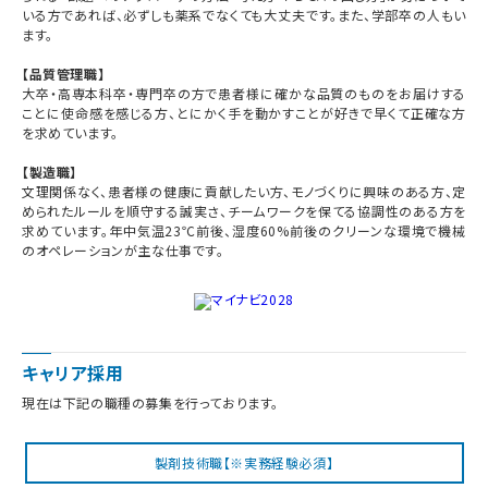
いる方であれば、必ずしも薬系でなくても大丈夫です。また、学部卒の人もい
ます。
【品質管理職】
大卒・高専本科卒・専門卒の方で患者様に確かな品質のものをお届けする
ことに使命感を感じる方、とにかく手を動かすことが好きで早くて正確な方
を求めています。
【製造職】
文理関係なく、患者様の健康に貢献したい方、モノづくりに興味のある方、定
められたルールを順守する誠実さ、チームワークを保てる協調性のある方を
求めています。年中気温23℃前後、湿度60%前後のクリーンな環境で機械
のオペレーションが主な仕事です。
キャリア採用
現在は下記の職種の募集を行っております。
製剤技術職【※実務経験必須】