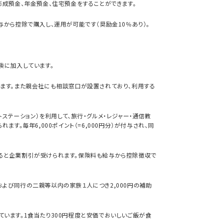
形成預金、年金預金、住宅預金をすることができます。
から控除で購入し、運用が可能です（奨励金10％あり）。
険に加入しています。
ます。また親会社にも相談窓口が設置されており、利用する
ステーション）を利用して、旅行・グルメ・レジャー・通信教
ます。毎年6,000ポイント（=6,000円分）が付与され、同
ると企業割引が受けられます。保険料も給与から控除徴収で
よび同行の二親等以内の家族１人につき2,000円の補助
います。1食当たり300円程度と安価でおいしいご飯が食