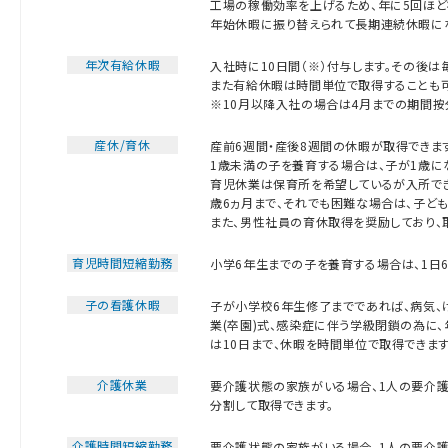
工場の稼働効率を上げるため、年に5回ほど
年始休暇に振り替えられて長期連続休暇にな
年次有給休暇
入社時に10日間（※）付与します。その後
また有給休暇は時間単位で取得することも可
※10月以降入社の場合は4月までの期間按
産休/育休
産前6週間・産後8週間の休暇が取得できます
1歳未満の子を養育する場合は、子が1歳に
育児休業は保育所を希望しているが入所で
歳6ヵ月まで、それでも困難な場合は、子ど
また、男性社員の育休取得を奨励しており、
育児時間短縮勤務
小学6年生までの子を養育する場合は、1日
子の看護休暇
子が小学校6年生修了までであれば、病気、け
業(卒園)式、感染症に伴う学級閉鎖の為に、
は10日まで、休暇を時間単位で取得できます
介護休業
要介護状態の家族がいる場合、1人の要介護
分割して取得できます。
介護時間短縮勤務
要介護状態の家族がいる場合、1人の要介