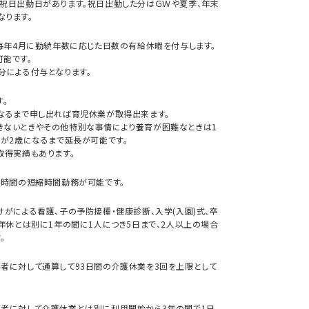
祝日出勤日があります。祝日出勤した分はＧＷや夏季、年末
ります。
は毎年4月に勤続年数に応じた日数の有給休暇を付与します。
能です。
分による付与となります。
。
なるまで申し出れば育児休業が取得出来ます。
きないときやその他特別な事情により養育が困難なときは1
もが2歳になるまで延長が可能です。
取得実績もあります。
6時間の短縮時間勤務が可能です。
がによる看護、子の予防接種・健康診断、入学(入園)式、卒
年休とは別に1年の間に1人につき5日まで、2人以上の場合
。
者に対して通算して93日間の介護休業を3回を上限として
護者に対して介護休業とは別に利用開始から3年の間で1日