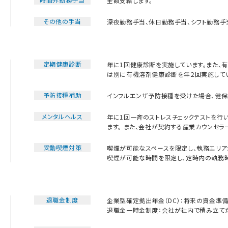
全額支給します。
その他の手当
深夜勤務手当、休日勤務手当、シフト勤務手
定期健康診断
年に1回健康診断を実施しています。また、
は別に有機溶剤健康診断を年２回実施してい
予防接種補助
インフルエンザ予防接種を受けた場合、健保
メンタルヘルス
年に1回一斉のストレスチェックテストを行
ます。 また、会社が契約する産業カウンセラ
受動喫煙対策
喫煙が可能なスペースを限定し、執務エリア
喫煙が可能な時間を限定し、定時内の執務
退職金制度
企業型確定拠出年金（DC）：将来の資金準備
退職金一時金制度：会社が社内で積み立て