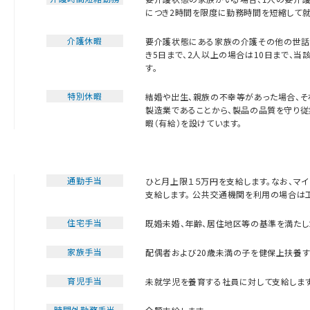
につき2時間を限度に勤務時間を短縮して就
介護休暇
要介護状態にある家族の介護その他の世話
き5日まで、2人以上の場合は10日まで、
す。
特別休暇
結婚や出生、親族の不幸等があった場合、そ
製造業であることから、製品の品質を守り
暇（有給）を設けています。
通勤手当
ひと月上限１５万円を支給します。なお、マ
支給します。 公共交通機関を利用の場合は
住宅手当
既婚未婚、年齢、居住地区等の基準を満たした場
家族手当
配偶者および20歳未満の子を健保上扶養する
育児手当
未就学児を養育する社員に対して支給します。(
時間外勤務手当