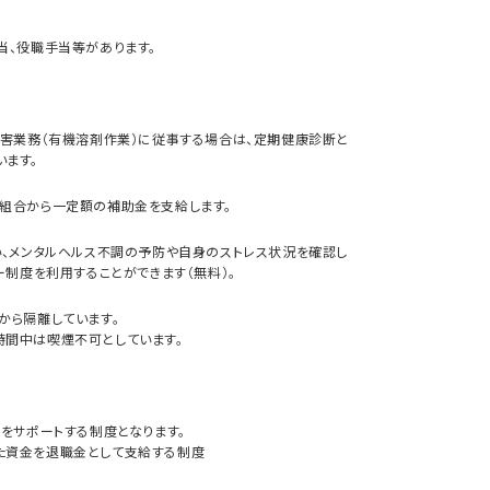
当、役職手当等があります。
有害業務（有機溶剤作業）に従事する場合は、定期健康診断と
ます。
組合から一定額の補助金を支給します。
い、メンタルヘルス不調の予防や自身のストレス状況を確認し
ー制度を利用することができます（無料）。
から隔離しています。
時間中は喫煙不可としています。
をサポートする制度となります。
た資金を退職金として支給する制度