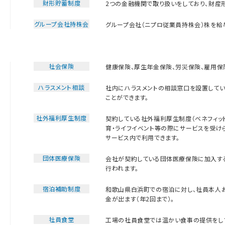
財形貯蓄制度
2つの金融機関で取り扱いをしており、財産
グループ会社持株会
グループ会社（ニプロ従業員持株会）株を給与
社会保険
健康保険、厚生年金保険、労災保険、雇用保
ハラスメント相談
社内にハラスメントの相談窓口を設置してい
ことができます。
社外福利厚生制度
契約している社外福利厚生制度（ベネフィット
育・ライフイベント等の際にサービスを受けられ
サービス内で利用できます。
団体医療保険
会社が契約している団体医療保険に加入す
行われます。
宿泊補助制度
和歌山県白浜町での宿泊に対し、社員本人お
金が出ます（年2回まで）。
社員食堂
工場の社員食堂では温かい食事の提供をして